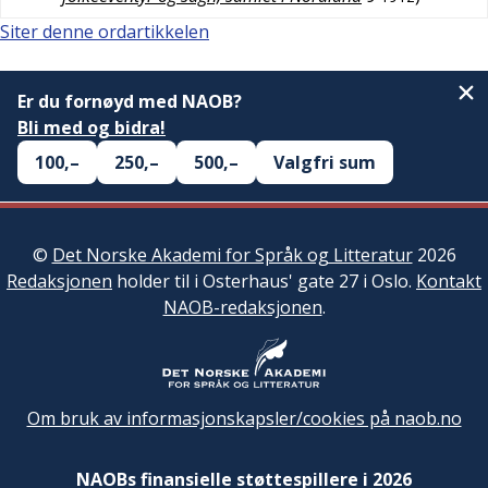
Siter denne ordartikkelen
Er du fornøyd med NAOB?
Bli med og bidra!
100,–
250,–
500,–
Valgfri sum
©
Det Norske Akademi for Språk og Litteratur
2026
Redaksjonen
holder til i Osterhaus' gate 27 i Oslo.
Kontakt
NAOB-redaksjonen
.
Om bruk av informasjonskapsler/cookies på naob.no
NAOBs finansielle støttespillere i 2026