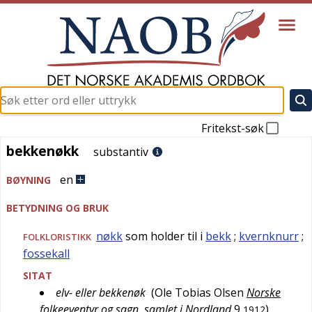
Fritekst-søk
bekkenøkk
bekkenøkk
substantiv
en
BØYNING
BETYDNING OG BRUK
nøkk
som holder til i
bekk
;
kvernknurr
;
FOLKLORISTIKK
fossekall
SITAT
elv- eller bekkenøk
(
Ole Tobias Olsen
Norske
folkeeventyr og sagn, samlet i Nordland
9
)
1912