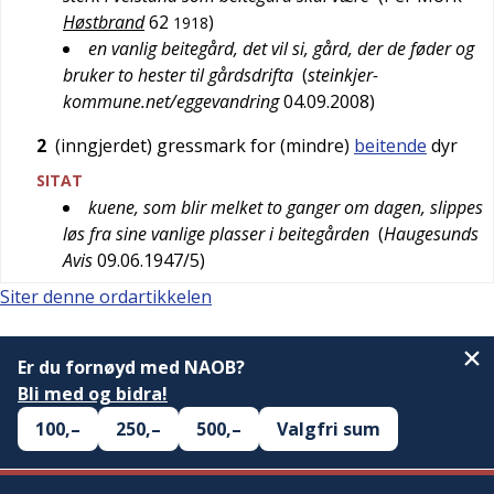
Høstbrand
62
)
1918
en vanlig beitegård, det vil si, gård, der de føder og
bruker to hester til gårdsdrifta
(
steinkjer-
kommune.net/eggevandring
04.09.2008
)
2
(inngjerdet) gressmark for (mindre)
beitende
dyr
SITAT
kuene, som blir melket to ganger om dagen, slippes
løs fra sine vanlige plasser i beitegården
(
Haugesunds
Avis
09.06.1947/5
)
Siter denne ordartikkelen
Er du fornøyd med NAOB?
Bli med og bidra!
100,–
250,–
500,–
Valgfri sum