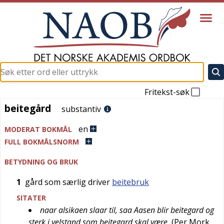
Fritekst-søk
beitegård
beitegård
substantiv
en
MODERAT BOKMÅL
FULL BOKMÅLSNORM
BETYDNING OG BRUK
1
gård som særlig driver
beitebruk
SITATER
naar alsikaen slaar til, saa Aasen blir beitegard og
sterk i velstand som beitegard skal være
(
Per Mork