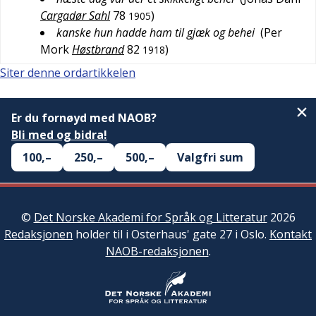
Cargadør Sahl
78
)
1905
kanske hun hadde ham til gjæk og behei
(
Per
Mork
Høstbrand
82
)
1918
Siter denne ordartikkelen
Er du fornøyd med NAOB?
Bli med og bidra!
100,–
250,–
500,–
Valgfri sum
©
Det Norske Akademi for Språk og Litteratur
2026
Redaksjonen
holder til i Osterhaus' gate 27 i Oslo.
Kontakt
NAOB-redaksjonen
.