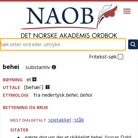
Fritekst-søk
behei
behei
substantiv
et
BØYNING
[behæi´]
UTTALE
fra
nedertysk
behei
,
behoi
ETYMOLOGI
BETYDNING OG BRUK
spetakkel
;
ståk
MEST
DIALEKTALT
SITATER
næste dag var der et skikkeligt behei
(
Jonas Dahl