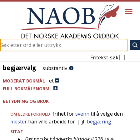
Fritekst-søk
begjærvalg
begjærvalg
substantiv
et
MODERAT BOKMÅL
FULL BOKMÅLSNORM
BETYDNING OG BRUK
frihet for
svenn
til å velge den
OM ELDRE FORHOLD
mester
han ville arbeide for
| jf.
begjæring
SITAT
Det norske håndverks historie II
226
1936