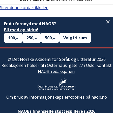
Siter denne ordartikkelen
Er du fornøyd med NAOB?
Bli med og bidra!
100,–
250,–
500,–
Valgfri sum
©
Det Norske Akademi for Språk og Litteratur
2026
Redaksjonen
holder til i Osterhaus' gate 27 i Oslo.
Kontakt
NAOB-redaksjonen
.
Om bruk av informasjonskapsler/cookies på naob.no
NAOBs finansielle støttespillere i 2026