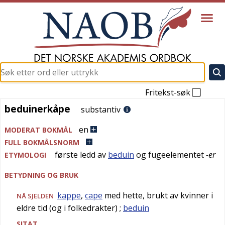
Fritekst-søk
beduinerkåpe
beduinerkåpe
substantiv
en
MODERAT BOKMÅL
FULL BOKMÅLSNORM
første ledd av
beduin
og fugeelementet
-er
ETYMOLOGI
BETYDNING OG BRUK
kappe
,
cape
med hette, brukt av kvinner i
NÅ SJELDEN
eldre tid (og i folkedrakter)
;
beduin
SITAT