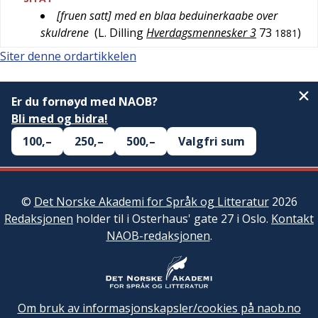
[fruen satt] med en blaa beduinerkaabe over
skuldrene
(
L. Dilling
Hverdagsmennesker 3
73
)
1881
Siter denne ordartikkelen
Er du fornøyd med NAOB?
Bli med og bidra!
100,–
250,–
500,–
Valgfri sum
©
Det Norske Akademi for Språk og Litteratur
2026
Redaksjonen
holder til i Osterhaus' gate 27 i Oslo.
Kontakt
NAOB-redaksjonen
.
Om bruk av informasjonskapsler/cookies på naob.no