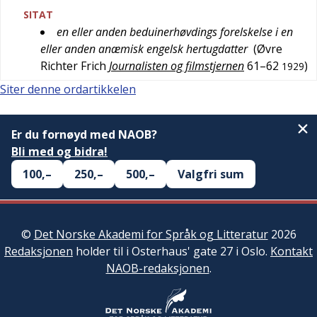
SITAT
en eller anden beduinerhøvdings forelskelse i en
eller anden anæmisk engelsk hertugdatter
(
Øvre
Richter Frich
Journalisten og filmstjernen
61–62
)
1929
Siter denne ordartikkelen
Er du fornøyd med NAOB?
Bli med og bidra!
100,–
250,–
500,–
Valgfri sum
©
Det Norske Akademi for Språk og Litteratur
2026
Redaksjonen
holder til i Osterhaus' gate 27 i Oslo.
Kontakt
NAOB-redaksjonen
.