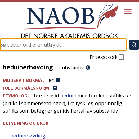
Fritekst-søk
beduinerhøvding
beduinerhøvding
substantiv
en
MODERAT BOKMÅL
FULL BOKMÅLSNORM
første ledd
beduin
med
foreldet
suffiks
-er
ETYMOLOGI
(brukt i sammensetninger), fra
tysk
-er
, opprinnelig
suffiks som betegner genitiv flertall av substantiv
BETYDNING OG BRUK
beduinhøvding