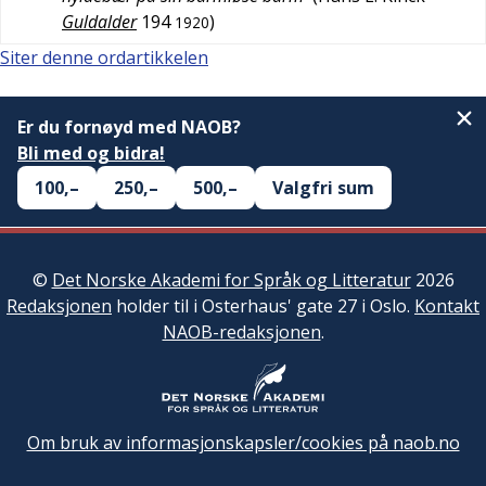
Guldalder
194
)
1920
Siter denne ordartikkelen
Er du fornøyd med NAOB?
Bli med og bidra!
100,–
250,–
500,–
Valgfri sum
©
Det Norske Akademi for Språk og Litteratur
2026
Redaksjonen
holder til i Osterhaus' gate 27 i Oslo.
Kontakt
NAOB-redaksjonen
.
Om bruk av informasjonskapsler/cookies på naob.no