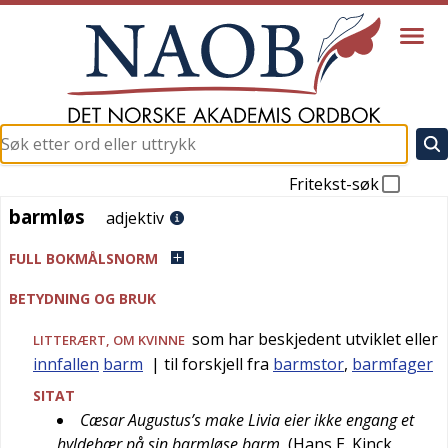
Fritekst-søk
barmløs
barmløs
adjektiv
FULL BOKMÅLSNORM
BETYDNING OG BRUK
som har beskjedent utviklet eller
LITTERÆRT
, OM KVINNE
innfallen
barm
| til forskjell fra
barmstor
,
barmfager
SITAT
Cæsar Augustus’s make Livia eier ikke engang et
hyldebær på sin barmløse barm
(
Hans E. Kinck