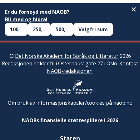
Er du fornøyd med NAOB?
Bli med og bidra!
100,–
250,–
500,–
Valgfri sum
©
Det Norske Akademi for Språk og Litteratur
2026
Redaksjonen
holder til i Osterhaus' gate 27 i Oslo.
Kontakt
NAOB-redaksjonen
.
Om bruk av informasjonskapsler/cookies på naob.no
NAOBs finansielle støttespillere i 2026
Staten