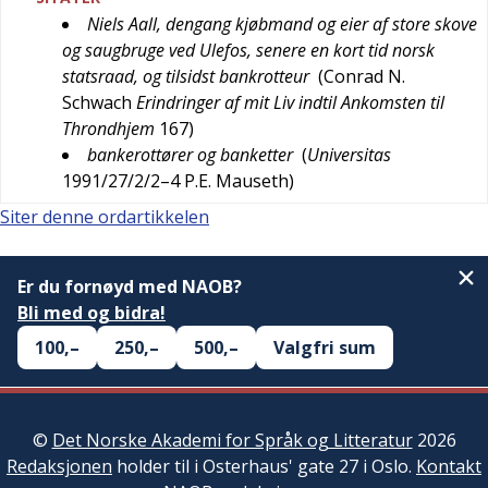
Niels Aall, dengang kjøbmand og eier af store skove
og saugbruge ved Ulefos, senere en kort tid norsk
statsraad, og tilsidst bankrotteur
(
Conrad N.
Schwach
Erindringer af mit Liv indtil Ankomsten til
Throndhjem
167
)
bankerottører og banketter
(
Universitas
1991/27/2/2–4
P.E. Mauseth
)
Siter denne ordartikkelen
Er du fornøyd med NAOB?
Bli med og bidra!
100,–
250,–
500,–
Valgfri sum
©
Det Norske Akademi for Språk og Litteratur
2026
Redaksjonen
holder til i Osterhaus' gate 27 i Oslo.
Kontakt