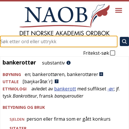
Fritekst-søk
bankerottør
bankerottør
substantiv
en
;
bankerottøren
,
bankerottører
BØYNING
[baŋkəråtø:´r]
UTTALE
avledet av
bankerott
med suffikset
-ør
; jf.
ETYMOLOGI
tysk
Bankrotteur
,
fransk
banqueroutier
BETYDNING OG BRUK
person eller firma som er gått konkurs
SJELDEN
SITATER