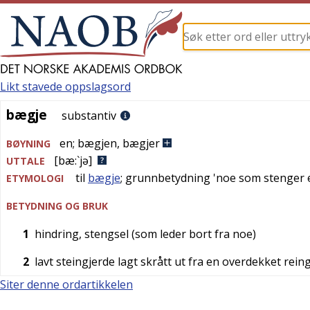
Likt stavede oppslagsord
bægje
bægje
substantiv
en
;
bægjen
,
bægjer
BØYNING
[bæ:`jə]
UTTALE
til
bægje
; grunnbetydning '
noe som stenger el
ETYMOLOGI
BETYDNING OG BRUK
1
hindring, stengsel (som leder bort fra noe)
2
lavt steingjerde lagt skrått ut fra en overdekket rei
Siter denne ordartikkelen