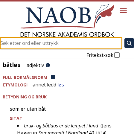
Fritekst-søk
båtløs
båtløs
adjektiv
FULL BOKMÅLSNORM
annet ledd
løs
ETYMOLOGI
BETYDNING OG BRUK
som er uten båt
SITAT
bruk- og båtlaus er de lempet i land
(
Jens
Hagerup
Sommernatt i Nordland
40
)
1934