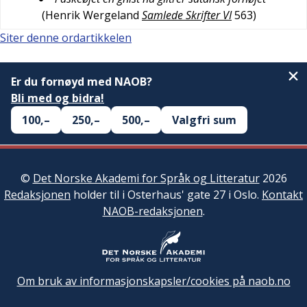
(
Henrik Wergeland
Samlede Skrifter VI
563
)
Siter denne ordartikkelen
Er du fornøyd med NAOB?
Bli med og bidra!
100,–
250,–
500,–
Valgfri sum
©
Det Norske Akademi for Språk og Litteratur
2026
Redaksjonen
holder til i Osterhaus' gate 27 i Oslo.
Kontakt
NAOB-redaksjonen
.
Om bruk av informasjonskapsler/cookies på naob.no