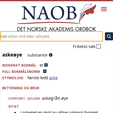
Fritekst-søk
askeøye
askeøye
substantiv
et
MODERAT BOKMÅL
FULL BOKMÅLSNORM
første ledd
aske
ETYMOLOGI
BETYDNING OG BRUK
askegrått øye
OVERFØRT
,
SJELDEN
SITAT
i askeøjet en gnist nu glitrer satansk fornøjet