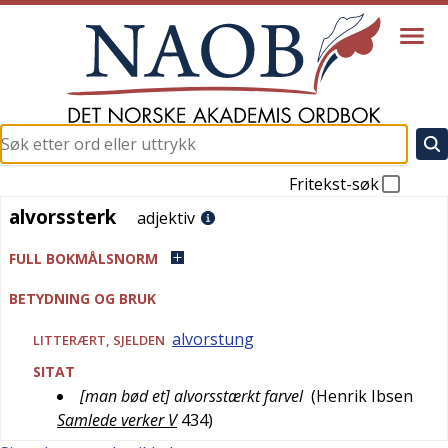
Fritekst-søk
alvorssterk
alvorssterk
adjektiv
FULL BOKMÅLSNORM
BETYDNING OG BRUK
alvorstung
LITTERÆRT
,
SJELDEN
SITAT
[man bød et] alvorsstærkt farvel
(
Henrik Ibsen
Samlede verker V
434
)