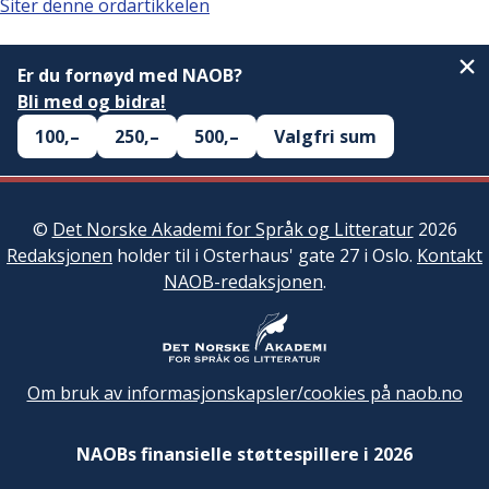
Siter denne ordartikkelen
Er du fornøyd med NAOB?
Bli med og bidra!
100,–
250,–
500,–
Valgfri sum
©
Det Norske Akademi for Språk og Litteratur
2026
Redaksjonen
holder til i Osterhaus' gate 27 i Oslo.
Kontakt
NAOB-redaksjonen
.
Om bruk av informasjonskapsler/cookies på naob.no
NAOBs finansielle støttespillere i 2026