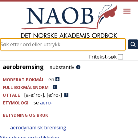
Fritekst-søk
aerobremsing
aerobremsing
substantiv
en
MODERAT BOKMÅL
FULL BOKMÅLSNORM
[a-e:´ro-]
,
[e:´ro-]
UTTALE
se
aero-
ETYMOLOGI
BETYDNING OG BRUK
aerodynamisk bremsing
Siter denne ordartikkelen